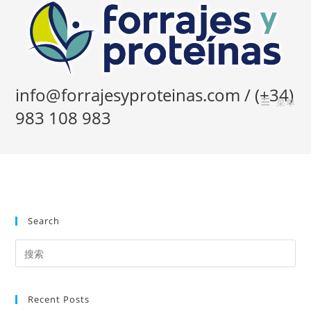
Skip
to
content
info@forrajesyproteinas.com / (+34)
菜单
983 108 983
Search
Recent Posts