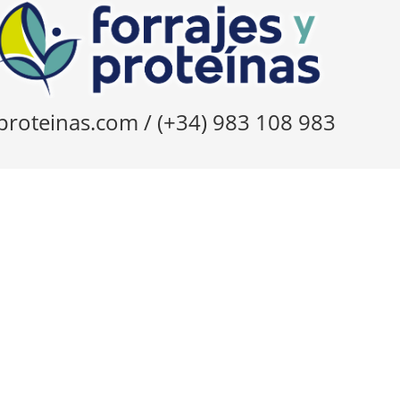
Ski
t
conten
proteinas.com / (+34) 983 108 983