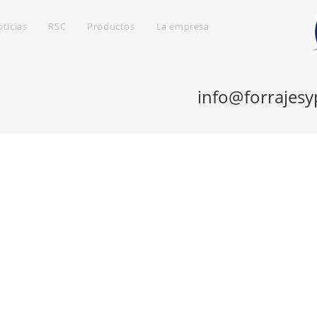
ticias
RSC
Productos
La empresa
info@forrajesy