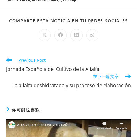
SHA
COMPARTE ESTA NOTICIA EN TU REDES SOCIALES
THI
CO
Opens
Opens
Opens
Opens
in
in
in
in
a
a
a
a
new
new
new
new
window
window
window
window
Read
Previous Post
more
Jornada Española del Cultivo de la Alfalfa
articles
在下一篇文章
La alfalfa deshidratada y su proceso de elaboración
你可能也喜欢