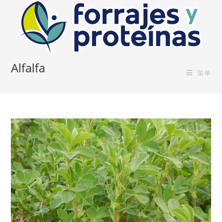
Skip
to
content
Alfalfa
菜单