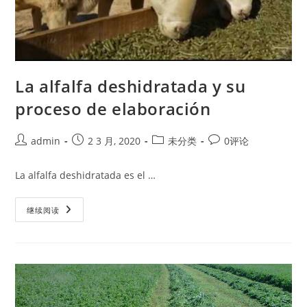
La alfalfa deshidratada y su
proceso de elaboración
Post
Post
Post
Post
admin
2 3 月, 2020
未分类
0评论
author:
published:
category:
comments:
La alfalfa deshidratada es el …
La
继续阅读
Alfalfa
Deshidratada
Y
Su
Proceso
De
Elaboración