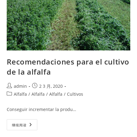
Recomendaciones para el cultivo
de la alfalfa
Post
Post
admin
2 3 月, 2020
author:
published:
Post
Alfalfa
/
Alfalfa
/
Alfalfa
/
Cultivos
category:
Conseguir incrementar la produ…
Recomendaciones
继续阅读
Para
El