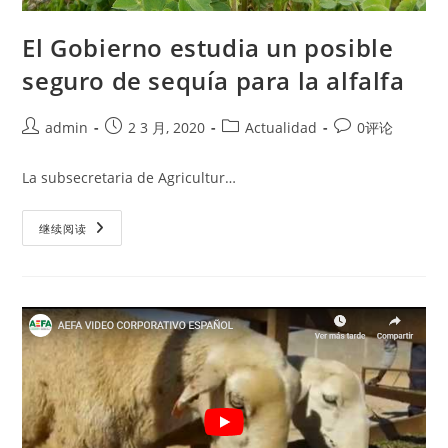
El Gobierno estudia un posible
seguro de sequía para la alfalfa
Post
Post
Post
Post
admin
2 3 月, 2020
Actualidad
0评论
author:
published:
category:
comments:
La subsecretaria de Agricultur…
El
继续阅读
Gobierno
Estudia
Un
Posible
Seguro
De
Sequía
Para
La
Alfalfa