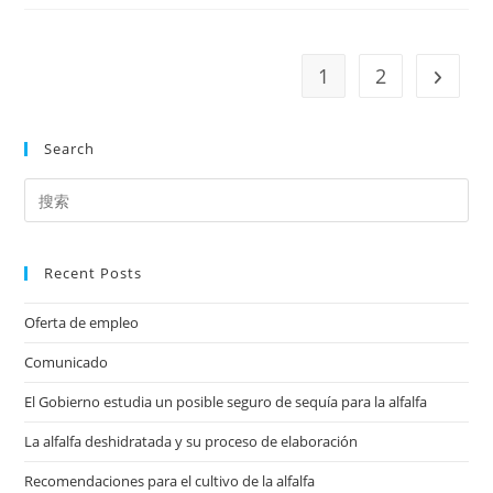
Cultivo
De
La
Alfalfa
1
2
Go to t
Search
Recent Posts
Oferta de empleo
Comunicado
El Gobierno estudia un posible seguro de sequía para la alfalfa
La alfalfa deshidratada y su proceso de elaboración
Recomendaciones para el cultivo de la alfalfa