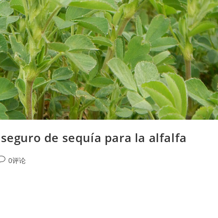
seguro de sequía para la alfalfa
ost
0评论
comments: