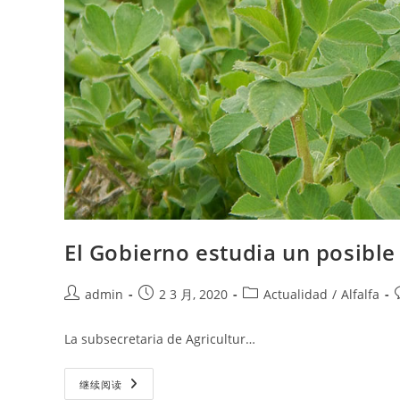
El Gobierno estudia un posible 
Post
Post
Post
P
admin
2 3 月, 2020
Actualidad
/
Alfalfa
author:
published:
category:
La subsecretaria de Agricultur…
El
继续阅读
Gobierno