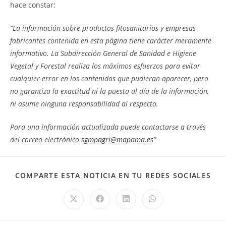
hace constar:
“La información sobre productos fitosanitarios y empresas
fabricantes contenida en esta página tiene carácter meramente
informativo. La Subdirección General de Sanidad e Higiene
Vegetal y Forestal realiza los máximos esfuerzos para evitar
cualquier error en los contenidos que pudieran aparecer, pero
no garantiza la exactitud ni la puesta al día de la información,
ni asume ninguna responsabilidad al respecto.
Para una información actualizada puede contactarse a través
del correo electrónico
sgmpagri@mapama.es
”
COM
COMPARTE ESTA NOTICIA EN TU REDES SOCIALES
EST
CO
Se
Se
Se
Se
abre
abre
abre
abre
en
en
en
en
una
una
una
una