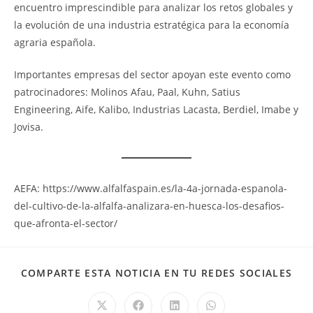
encuentro imprescindible para analizar los retos globales y
la evolución de una industria estratégica para la economía
agraria española.
Importantes empresas del sector apoyan este evento como
patrocinadores: Molinos Afau, Paal, Kuhn, Satius
Engineering, Aife, Kalibo, Industrias Lacasta, Berdiel, Imabe y
Jovisa.
AEFA: https://www.alfalfaspain.es/la-4a-jornada-espanola-
del-cultivo-de-la-alfalfa-analizara-en-huesca-los-desafios-
que-afronta-el-sector/
COM
COMPARTE ESTA NOTICIA EN TU REDES SOCIALES
EST
CO
Se
Se
Se
Se