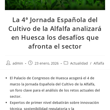
La 4ª Jornada Española del
Cultivo de la Alfalfa analizará
en Huesca los desafíos que
afronta el sector
Autor
Publicación
Categoría
admin
23 enero, 2026
Actualidad
/
Alfalfa
de
de
de
la
la
la
El Palacio de Congresos de Huesca acogerá el 4 de
entrada:
entrada:
entrada:
marzo la Jornada Española del Cultivo de la Alfalfa,
un foro clave para el análisis de los retos actuales del
sector.
Expertos de primer nivel debatirán sobre innovación
técnica, sostenibilidad regulatoria y la