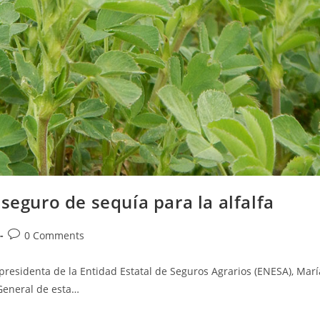
seguro de sequía para la alfalfa
Post
0 Comments
comments:
 presidenta de la Entidad Estatal de Seguros Agrarios (ENESA), Marí
General de esta…