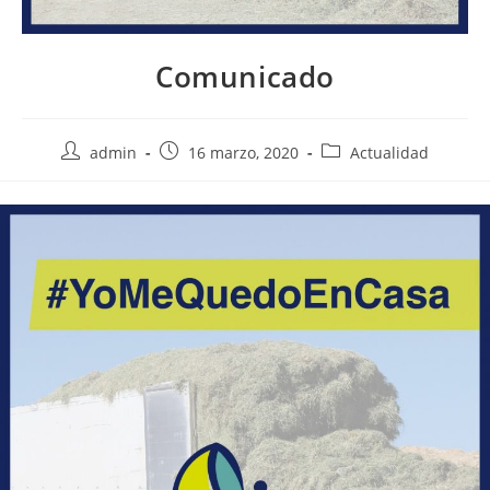
Comunicado
Autor
Publicación
Categoría
admin
16 marzo, 2020
Actualidad
de
de
de
la
la
la
entrada:
entrada:
entrada: