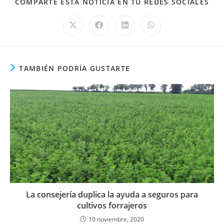
COM
COMPARTE ESTA NOTICIA EN TU REDES SOCIALES
EST
CO
Se
Se
Se
Se
abre
abre
abre
abre
en
en
en
en
una
una
una
una
nueva
nueva
nueva
nueva
ventana
ventana
ventana
ventana
TAMBIÉN PODRÍA GUSTARTE
La consejería duplica la ayuda a seguros para
cultivos forrajeros
10 noviembre, 2020