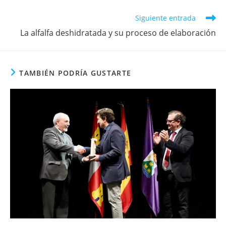
una
una
una
una
nueva
nueva
nueva
nueva
ventana
ventana
ventana
ventana
Leer
Siguiente entrada
más
La alfalfa deshidratada y su proceso de elaboración
artículos
TAMBIÉN PODRÍA GUSTARTE