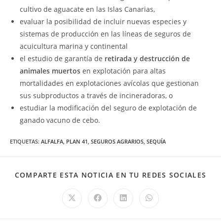
cultivo de aguacate en las Islas Canarias,
evaluar la posibilidad de incluir nuevas especies y
sistemas de producción en las líneas de seguros de
acuicultura marina y continental
el estudio de garantía de
retirada y destrucción de
animales muertos
en explotación para altas
mortalidades en explotaciones avícolas que gestionan
sus subproductos a través de incineradoras, o
estudiar la modificación del seguro de explotación de
ganado vacuno de cebo.
ETIQUETAS:
ALFALFA
,
PLAN 41
,
SEGUROS AGRARIOS
,
SEQUÍA
COM
COMPARTE ESTA NOTICIA EN TU REDES SOCIALES
EST
CO
Se
Se
Se
Se
abre
abre
abre
abre
en
en
en
en