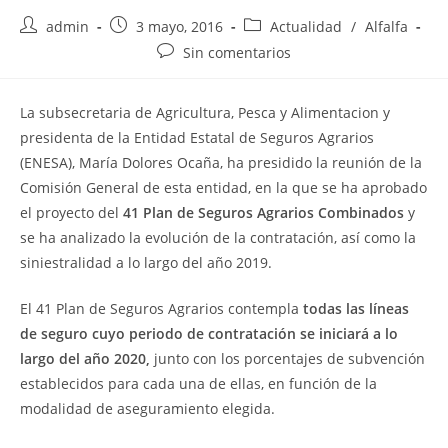
Autor
Publicación
Categoría
admin
3 mayo, 2016
Actualidad
/
Alfalfa
de
de
de
Comentarios
Sin comentarios
la
la
la
de
entrada:
entrada:
entrada:
la
La subsecretaria de Agricultura, Pesca y Alimentacion y
entrada:
presidenta de la Entidad Estatal de Seguros Agrarios
(ENESA), María Dolores Ocaña, ha presidido la reunión de la
Comisión General de esta entidad, en la que se ha aprobado
el proyecto del
41 Plan de Seguros Agrarios Combinados
y
se ha analizado la evolución de la contratación, así como la
siniestralidad a lo largo del año 2019.
El 41 Plan de Seguros Agrarios contempla
todas las líneas
de seguro cuyo periodo de contratación se iniciará a lo
largo del año 2020,
junto con los porcentajes de subvención
establecidos para cada una de ellas, en función de la
modalidad de aseguramiento elegida.