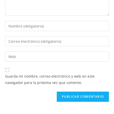
Introduce
tu
nombre
Introduce
o
tu
nombre
dirección
Introduce
de
de
la
usuario
correo
URL
para
electrónico
de
comentar
Guarda mi nombre, correo electrónico y web en este
para
tu
navegador para la próxima vez que comente.
comentar
web
(opcional)