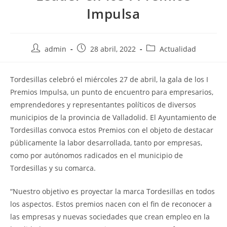
Impulsa
Autor
Publicación
Categoría
admin
28 abril, 2022
Actualidad
de
de
de
la
la
la
Tordesillas celebró el miércoles 27 de abril, la gala de los I
entrada:
entrada:
entrada:
Premios Impulsa, un punto de encuentro para empresarios,
emprendedores y representantes políticos de diversos
municipios de la provincia de Valladolid. El Ayuntamiento de
Tordesillas convoca estos Premios con el objeto de destacar
públicamente la labor desarrollada, tanto por empresas,
como por autónomos radicados en el municipio de
Tordesillas y su comarca.
“Nuestro objetivo es proyectar la marca Tordesillas en todos
los aspectos. Estos premios nacen con el fin de reconocer a
las empresas y nuevas sociedades que crean empleo en la