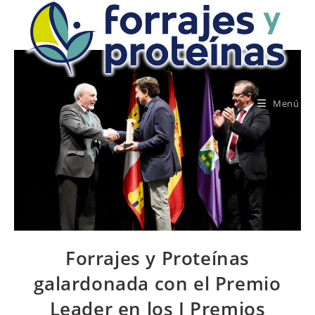
Saltar
al
contenido
Menú
Forrajes y Proteínas
galardonada con el Premio
Leader en los I Premios