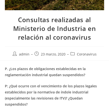
Consultas realizadas al
Ministerio de Industria en
relación al coronavirus
Autor
Publicación
Categoría
admin
23 marzo, 2020
Coronavirus
de
de
de
la
la
la
P. ¿Los plazos de obligaciones establecidas en la
entrada:
entrada:
entrada:
reglamentación industrial quedan suspendidos?
P: ¿Qué ocurre con el vencimiento de los plazos legales
establecidos por la normativa de índole industrial
(especialmente las revisiones de ITV)? ¿Quedan
suspendidos?